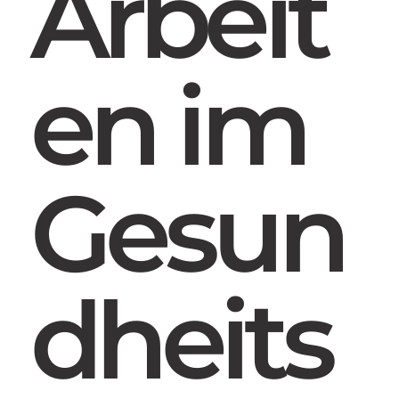
Arbeit
en im
Gesun
dheits