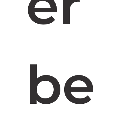
er
be