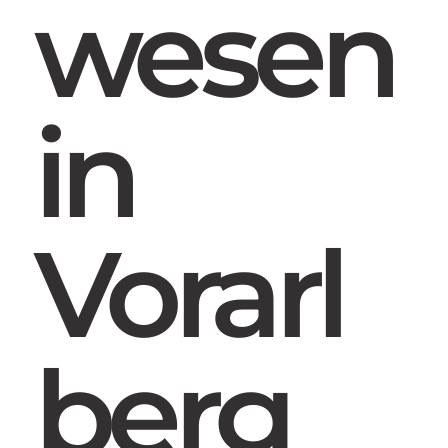
wesen
in
Vorarl
berg