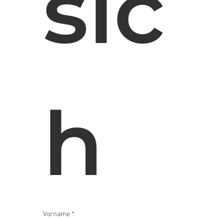
sic
h
Vorname
*